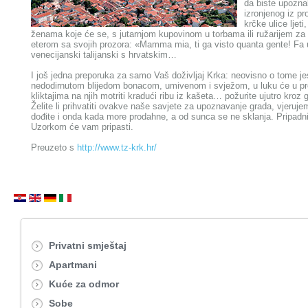
da biste upozna
izronjenog iz pr
krčke ulice ljet
ženama koje će se, s jutarnjom kupovinom u torbama ili ružarijem za v
eterom sa svojih prozora: «Mamma mia, ti ga visto quanta gente! Fa u
venecijanski talijanski s hrvatskim…
I još jedna preporuka za samo Vaš doživljaj Krka: neovisno o tome jest
nedodirnutom blijedom bonacom, umivenom i svježom, u luku će u proces
kliktajima na njih motriti kradući ribu iz kašeta… požurite ujutro kroz
Želite li prihvatiti ovakve naše savjete za upoznavanje grada, vjerujem
dođite i onda kada more prodahne, a od sunca se ne sklanja. Pripadni
Uzorkom će vam pripasti.
Preuzeto s
http://www.tz-krk.hr/
Privatni smještaj
Apartmani
Kuće za odmor
Sobe