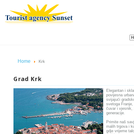
Home
Krk
Grad Krk
Elegantan i skl
povijesna urban
svijajući grads
svetoga Franje, 
čuvar i vjesnik
generacije.
Primite naš savj
malih trgova i 
gdje vrijeme ta