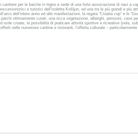
 cantiere per le barche in legno e sede di una forte associazione di navi a vap
escursionistici e turistici dell’isoletta Košljun, ed una tra le più grandi e più a
nell’arco dell’intero anno ed alle manifestazioni, la regata “Croatia cup” e le “Gi
 i parchi ottimamente curati, una ricca vegetazione, alberghi, pensioni, case 
 isole croate, la possibilità di praticare attività sportive e ricreative (vela, s
offerti nelle numerose cantine e ristoranti, l’offerta culturale – particolarment