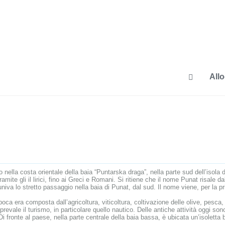
Allo
nella costa orientale della baia “Puntarska draga”, nella parte sud dell’isola d
tramite gli il lirici, fino ai Greci e Romani. Si ritiene che il nome Punat risale
iva lo stretto passaggio nella baia di Punat, dal sud. Il nome viene, per la p
ca era composta dall’agricoltura, viticoltura, coltivazione delle olive, pesca
 prevale il turismo, in particolare quello nautico. Delle antiche attività oggi s
. Di fronte al paese, nella parte centrale della baia bassa, è ubicata un’isolett