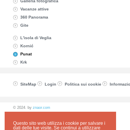
Galleria fotografica
Vacanze attive
360 Panorama
Gite
L'isola di Veglia
Kornić
Punat
Krk
SiteMap
Login
Politica sui cookie
Informazio
© 2024. by
znaor.com
Questo sito web utilizza i cookie per salvare i
dati delle tue visite. Se continui a utilizzare