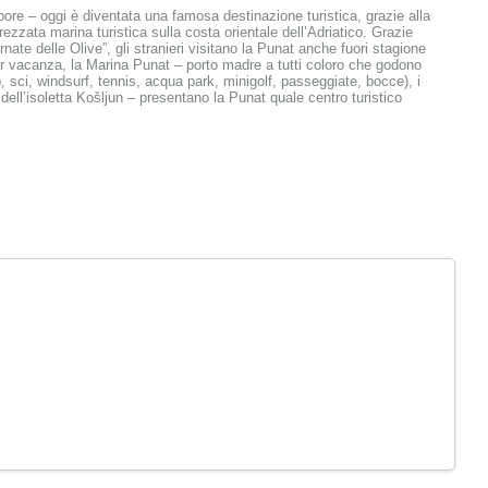
ore – oggi è diventata una famosa destinazione turistica, grazie alla
ttrezzata marina turistica sulla costa orientale dell’Adriatico. Grazie
ornate delle Olive”, gli stranieri visitano la Punat anche fuori stagione
per vacanza, la Marina Punat – porto madre a tutti coloro che godono
ub, sci, windsurf, tennis, acqua park, minigolf, passeggiate, bocce), i
e dell’isoletta Košljun – presentano la Punat quale centro turistico