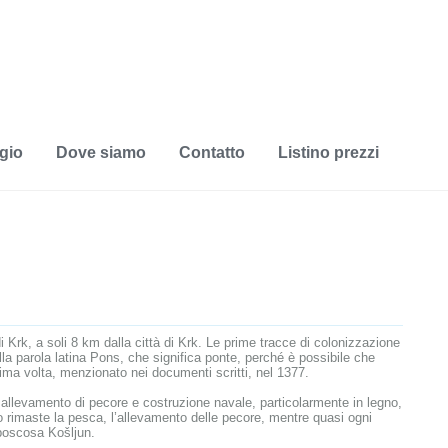
gio
Dove siamo
Contatto
Listino prezzi
i Krk, a soli 8 km dalla città di Krk. Le prime tracce di colonizzazione
 dalla parola latina Pons, che significa ponte, perché è possibile che
rima volta, menzionato nei documenti scritti, nel 1377.
, allevamento di pecore e costruzione navale, particolarmente in legno,
ono rimaste la pesca, l’allevamento delle pecore, mentre quasi ogni
a boscosa Košljun.