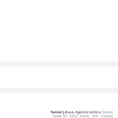
Sunset j.d.o.o.
Agenzia turistica
Sunset
Dunat 50 - 51517 Kornić - Krk - Croazia