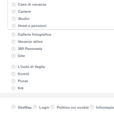
Case di vacanza
Camere
Studio
Hotel e pensioni
Galleria fotografica
Vacanze attive
360 Panorama
Gite
L'isola di Veglia
Kornić
Punat
Krk
SiteMap
Login
Politica sui cookie
Informazio