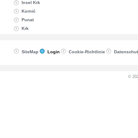
Insel Krk
Kornić
Punat
Krk
SiteMap
Login
Cookie-Richtlinie
Datenschu
© 20