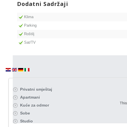
Dodatni Sadržaji
Klima
Parking
Roštilj
Sat/TV
Privatni smještaj
Apartmani
This
Kuće za odmor
Sobe
Studio