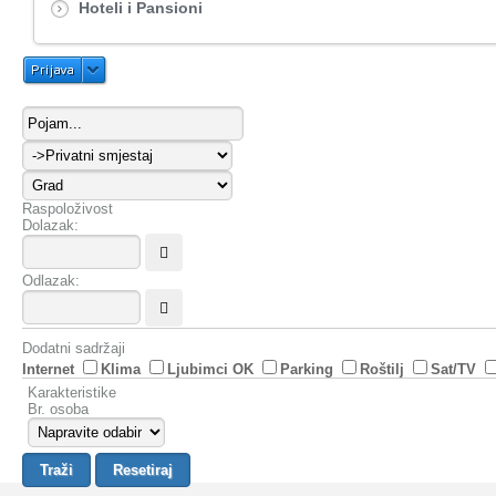
Hoteli i Pansioni
Prijava
Raspoloživost
Dolazak:
Odlazak:
Dodatni sadržaji
Internet
Klima
Ljubimci OK
Parking
Roštilj
Sat/TV
Karakteristike
Br. osoba