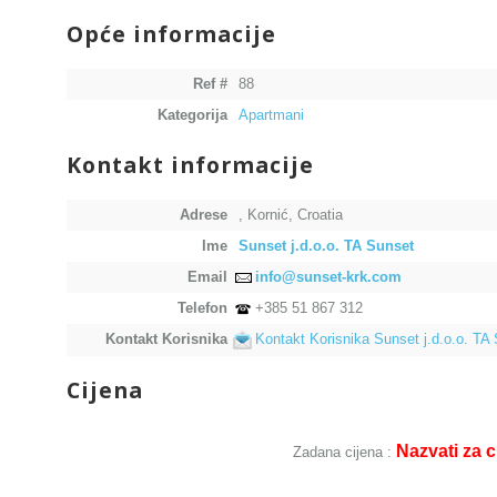
Opće informacije
Ref #
88
Kategorija
Apartmani
Kontakt informacije
Adrese
, Kornić, Croatia
Ime
Sunset j.d.o.o. TA Sunset
Email
info@sunset-krk.com
Telefon
+385 51 867 312
Kontakt Korisnika
Kontakt Korisnika Sunset j.d.o.o. TA
Cijena
Nazvati za c
Zadana cijena :