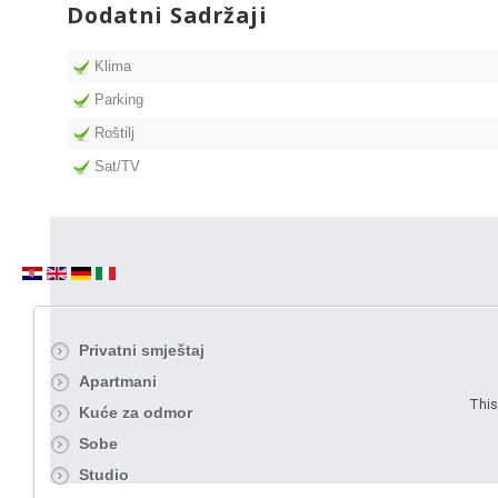
Dodatni Sadržaji
Klima
Parking
Roštilj
Sat/TV
Privatni smještaj
Apartmani
This
Kuće za odmor
Sobe
Studio