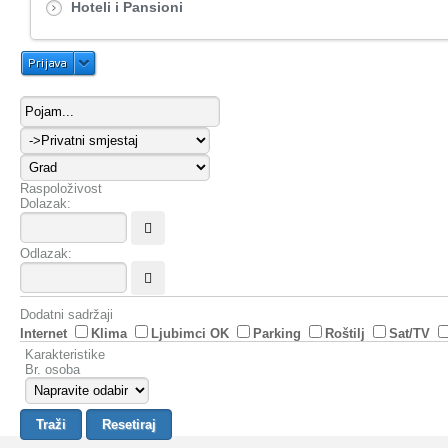
Hoteli i Pansioni
Prijava
Raspoloživost
Dolazak:
Odlazak:
Dodatni sadržaji
Internet
Klima
Ljubimci OK
Parking
Roštilj
Sat/TV
Karakteristike
Br. osoba