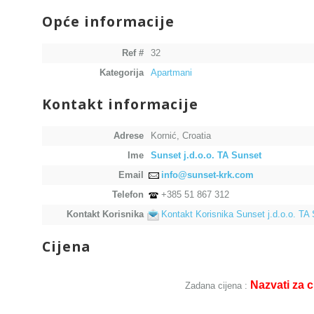
Opće informacije
Ref #
32
Kategorija
Apartmani
Kontakt informacije
Adrese
Kornić, Croatia
Ime
Sunset j.d.o.o. TA Sunset
Email
info@sunset-krk.com
Telefon
+385 51 867 312
Kontakt Korisnika
Kontakt Korisnika Sunset j.d.o.o. TA
Cijena
Nazvati za c
Zadana cijena :