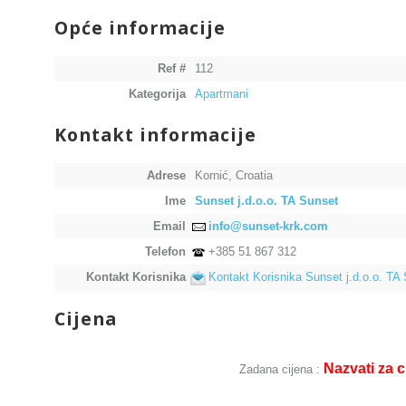
Opće informacije
Ref #
112
Kategorija
Apartmani
Kontakt informacije
Adrese
Kornić, Croatia
Ime
Sunset j.d.o.o. TA Sunset
Email
info@sunset-krk.com
Telefon
+385 51 867 312
Kontakt Korisnika
Kontakt Korisnika Sunset j.d.o.o. TA
Cijena
Nazvati za c
Zadana cijena :