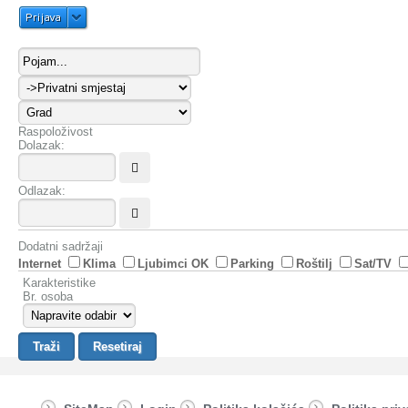
Prijava
Raspoloživost
Dolazak:
Odlazak:
Dodatni sadržaji
Internet
Klima
Ljubimci OK
Parking
Roštilj
Sat/TV
Karakteristike
Br. osoba