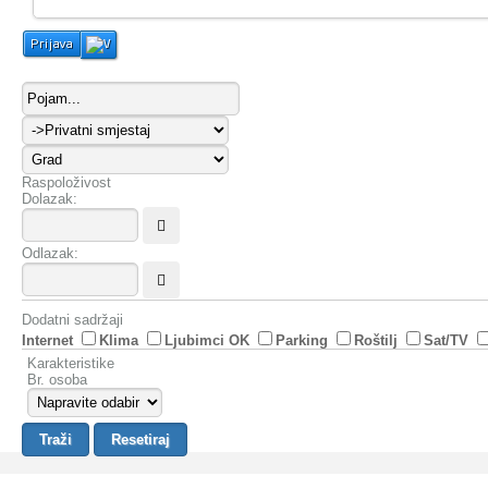
Prijava
Raspoloživost
Dolazak:
Odlazak:
Dodatni sadržaji
Internet
Klima
Ljubimci OK
Parking
Roštilj
Sat/TV
Karakteristike
Br. osoba