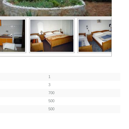
1
3
700
500
500