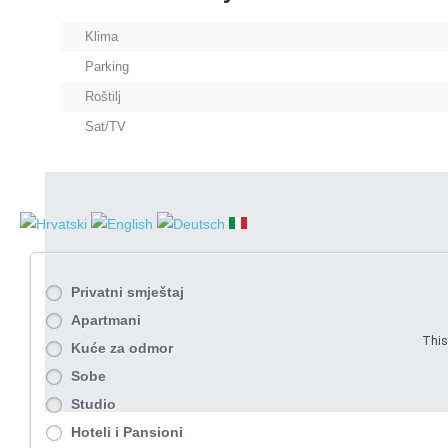
Klima
Parking
Roštilj
Sat/TV
Privatni smještaj
Apartmani
This
Kuće za odmor
Sobe
Studio
Hoteli i Pansioni