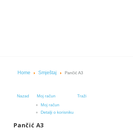
Home
Smještaj
Pančić A3
Nazad
Moj račun
Traži
Moj račun
Detalji o korisniku
Pančić A3