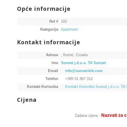
Opće informacije
Ref #
102
Kategorija
Apartmani
Kontakt informacije
Adrese
, Kornić, Croatia
Ime
Sunset j.d.o.o. TA Sunset
Email
info@sunset-krk.com
Telefon
+385 51 867 312
Kontakt Korisnika
Kontakt Korisnika Sunset j.d.o.o. TA
Cijena
Nazvati za c
Zadana cijena :