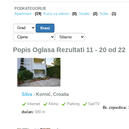
PODKATEGORIJE
Apartmani
-
(19)
,
Kuća za odmor
-
(0)
,
Studio
-
(2)
,
Sobe
-
(1)
Popis Oglasa Rezultati 11 - 20 od 22
Silva
- Kornić, Croatia
Internet
Klima
Parking
Sat/TV
Br. zvjezdica:
dućan:
500 m