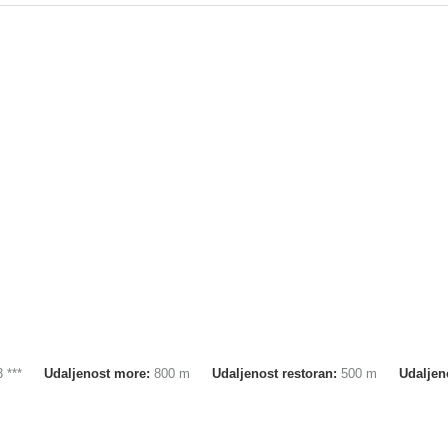
3 ***
Udaljenost more:
800 m
Udaljenost restoran:
500 m
Udaljen