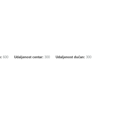
e:
600
Udaljenost centar:
300
Udaljenost dućan:
300