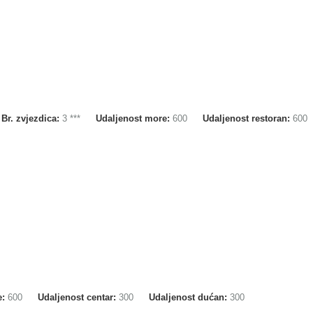
Br. zvjezdica:
3 ***
Udaljenost more:
600
Udaljenost restoran:
600
e:
600
Udaljenost centar:
300
Udaljenost dućan:
300