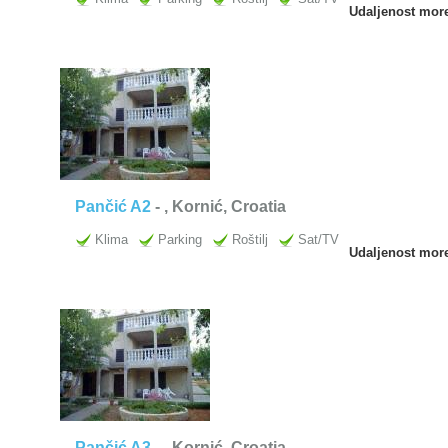
Udaljenost mor
Pančić A2
-
, Kornić, Croatia
Klima
Parking
Roštilj
Sat/TV
Udaljenost mor
Pančić A3
-
, Kornić, Croatia