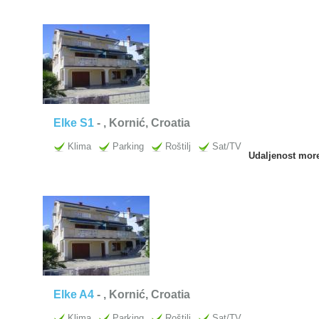
Elke S1
-
, Kornić, Croatia
Klima
Parking
Roštilj
Sat/TV
Udaljenost mor
Elke A4
-
, Kornić, Croatia
Klima
Parking
Roštilj
Sat/TV