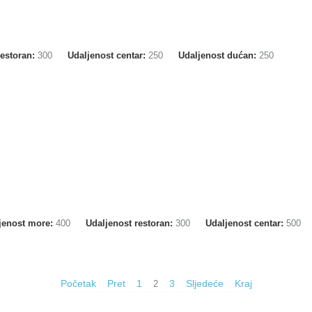
restoran:
300
Udaljenost centar:
250
Udaljenost dućan:
250
jenost more:
400
Udaljenost restoran:
300
Udaljenost centar:
500
Početak
Pret
1
3
Sljedeće
Kraj
2