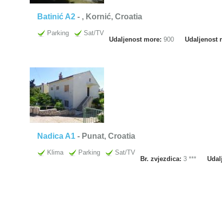
Batinić A2
-
, Kornić, Croatia
Parking
Sat/TV
Udaljenost more:
900
Udaljenost 
Nadica A1
- Punat, Croatia
Klima
Parking
Sat/TV
Br. zvjezdica:
3 ***
Udal