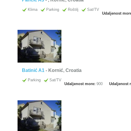
Klima
Parking
Roštilj
Sat/TV
Udaljenost mor
Batinić A1
- Kornić, Croatia
Parking
Sat/TV
Udaljenost more:
900
Udaljenost 