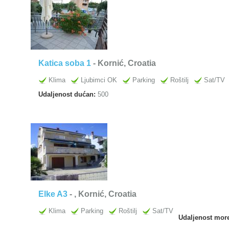
Katica soba 1
- Kornić, Croatia
Klima
Ljubimci OK
Parking
Roštilj
Sat/TV
Udaljenost dućan:
500
Elke A3
-
, Kornić, Croatia
Klima
Parking
Roštilj
Sat/TV
Udaljenost mor