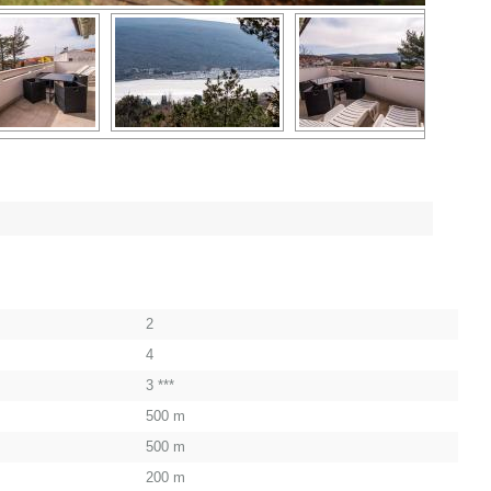
2
4
3 ***
500 m
500 m
200 m