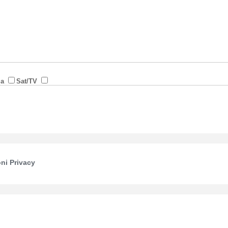
ia
Sat/TV
ni Privacy