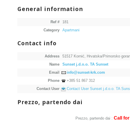
General information
Ref #
181
Category
Apartmani
Contact info
Address
51517 Kornić, Hrvatska/Primorsko goran
Name
Sunset j.d.o.o. TA Sunset
Email
info@sunset-krk.com
Phone
+385 51 867 312
Contact User
Contact User Sunset j.d.o.o. TA Suns
Prezzo, partendo dai
Call for
Prezzo, partendo dai :