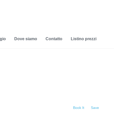
gio
Dove siamo
Contatto
Listino prezzi
Book It
Save