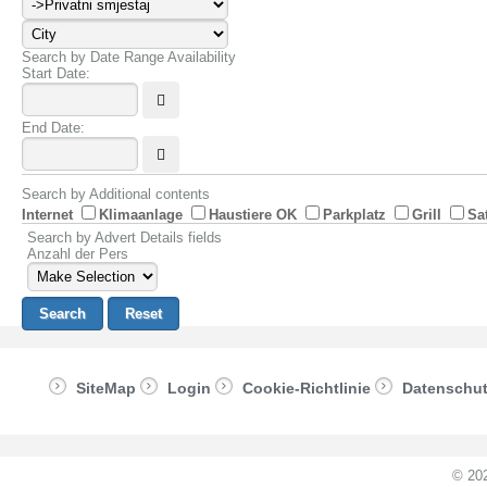
Search by Date Range Availability
Start Date:
End Date:
Search by Additional contents
Internet
Klimaanlage
Haustiere OK
Parkplatz
Grill
Sa
Search by Advert Details fields
Anzahl der Pers
SiteMap
Login
Cookie-Richtlinie
Datenschu
© 20