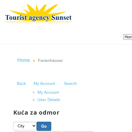
Home
Ferienhäuser
Back
My Account
Search
My Account
User Details
Kuća za odmor